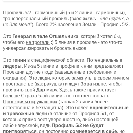
Профиль 5/2 - гармоничный (5 и 2 линии - гармоничны),
трансперсональный профиль (
"моя жизнь - для других, а
не для меня"
). Всего 2% населения Земли - Профиль 5/2.
Это
Генерал в теле Отшельника
, который хотел бы,
чтобы его
не трогали
:) 5 линия в профиле - это что-то
универсализировать и бросать вызов.
Это
гении
в специфической области. Потенциальные
лидеры
. Из-за 5 линии в профиле к ним предъявляют
Проекции другие люди (завышенные требования и
ожидания). Это люди, которые замкнуты в своем личном
пространстве (как ракушка) и ждут
Зова
извне, чтобы
проявить свой
Дар
миру. Здесь также присутствует
больше Страха 5-ой линии -
не соответствовать
Проекциям окружающих
(так как 2 линия более
естественна и беззащитна). Это более
нерешительные
и тревожные
люди (в отличие от Профиля 5/1, от
которых прямо веет уверенностью, либо настоящей,
либо напускной, ведь
Профиль 5/2 не будет
притворяться
, он постоянно
сомневается в себе
, но